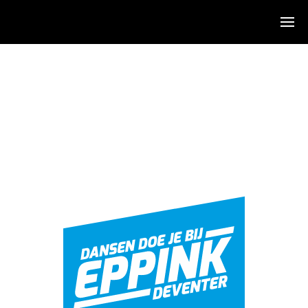
Algemeen
Over ons
Sfeerimpressie
De dansen
Agenda
KidsDance-JazzDance
Hiphop
Stijldans
Salsa
Zumba
Clinics & Feesten