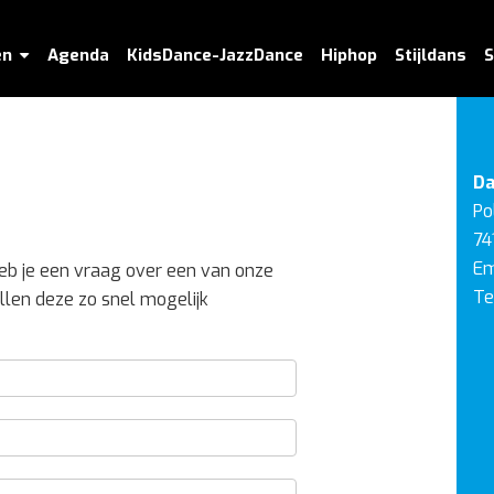
en
Agenda
KidsDance-JazzDance
Hiphop
Stijldans
S
Da
Po
74
Em
eb je een vraag over een van onze
Te
ullen deze zo snel mogelijk