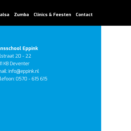
alsa
Zumba
Clinics & Feesten
Contact
nsschool Eppink
lstraat 20 - 22
11 KB
Deventer
ail:
info@eppink.nl
lefoon:
0570 - 615 615