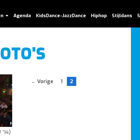
en
Agenda
KidsDance-JazzDance
Hiphop
Stijldans
S
FOTO'S
← Vorige
1
2
’14)