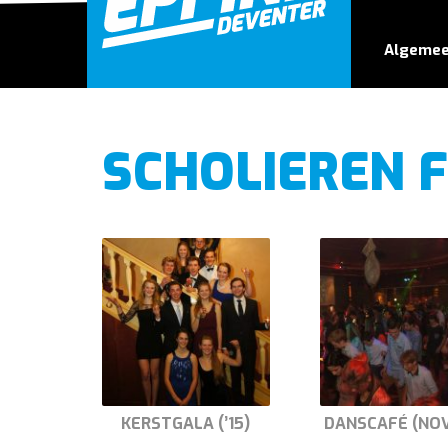
Algeme
SCHOLIEREN 
KERSTGALA (’15)
DANSCAFÉ (NOV 