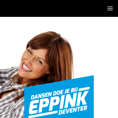
Algemeen
Over ons
Sfeerimpressie
De dansen
Agenda
KidsDance-JazzDance
Hiphop
Stijldans
Salsa
Zumba
Clinics & Feesten