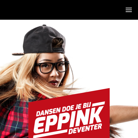
Algemeen
Over ons
Sfeerimpressie
De dansen
Agenda
KidsDance-JazzDance
Hiphop
Stijldans
Salsa
Zumba
Clinics & Feesten