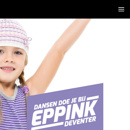
Algemeen
Over ons
Sfeerimpressie
De dansen
Agenda
KidsDance-JazzDance
Hiphop
Stijldans
Salsa
Zumba
Clinics & Feesten