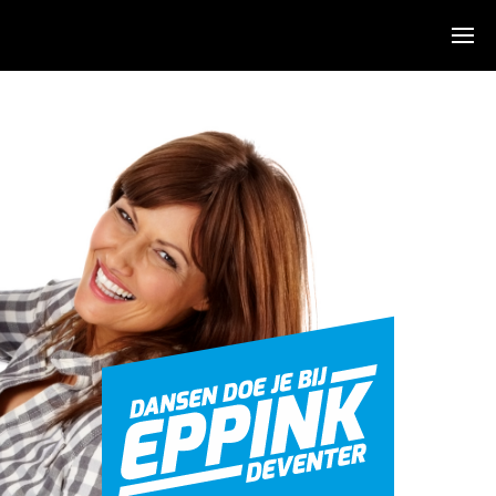
Algemeen
Over ons
Sfeerimpressie
De dansen
Agenda
KidsDance-JazzDance
Hiphop
Stijldans
Salsa
Zumba
Clinics & Feesten