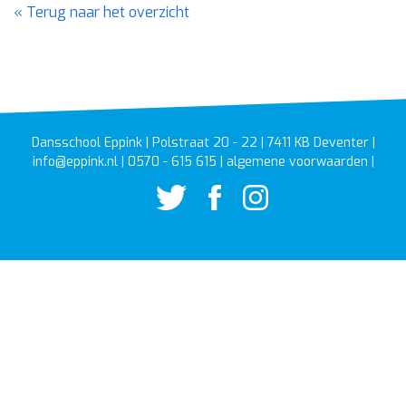
Terug naar het overzicht
Dansschool Eppink
|
Polstraat 20 - 22
|
7411 KB
Deventer
|
info@eppink.nl
|
0570 - 615 615
|
algemene voorwaarden
|