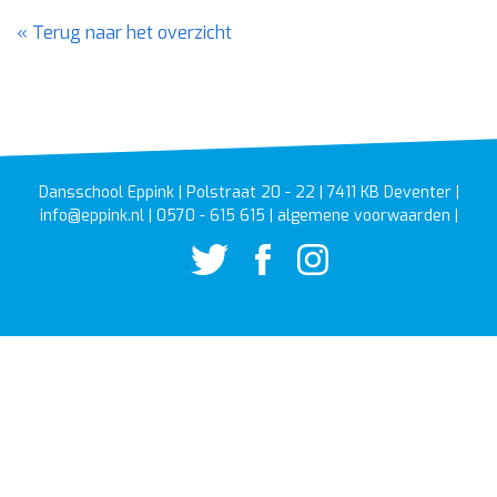
Terug naar het overzicht
Dansschool Eppink
|
Polstraat 20 - 22
|
7411 KB
Deventer
|
info@eppink.nl
|
0570 - 615 615
|
algemene voorwaarden
|