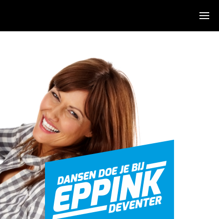
Algemeen
Over ons
Sfeerimpressie
De dansen
Agenda
KidsDance-JazzDance
Hiphop
Stijldans
Salsa
Zumba
Clinics & Feesten