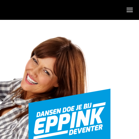
Algemeen
Over ons
Sfeerimpressie
De dansen
Agenda
KidsDance-JazzDance
Hiphop
Stijldans
Salsa
Zumba
Clinics & Feesten